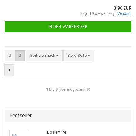
3,90 EUR
zzgl. 19% MwSt. zzgl.
Versand
IN DEN WARENKORB
Sortieren nach
8 pro Seite
1
1
bis
5
(von insgesamt
5
)
Bestseller
Dosierhilfe