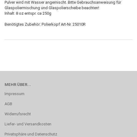
Pulver wird mit Wasser angemischt. Bitte Gebrauchsanweisung für
Glaspoliermischung und Glaspolierscheibe beachten!
Inhalt: 8 oz entspr. ca 250g
Benötigtes Zubehör: Polierkopf Art-Nr. 25010R
MEHR ÜBER...
Impressum
AGB
Widerrufsrecht
Liefer- und Versandkosten
Privatsphäre und Datenschutz