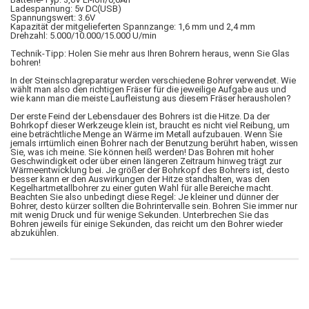
Ladespannung: 5v DC(USB)
Spannungswert: 3.6V
Kapazität der mitgelieferten Spannzange: 1,6 mm und 2,4 mm
Drehzahl: 5.000/10.000/15.000 U/min
Technik-Tipp: Holen Sie mehr aus Ihren Bohrern heraus, wenn Sie Glas
bohren!
In der Steinschlagreparatur werden verschiedene Bohrer verwendet. Wie
wählt man also den richtigen Fräser für die jeweilige Aufgabe aus und
wie kann man die meiste Laufleistung aus diesem Fräser herausholen?
Der erste Feind der Lebensdauer des Bohrers ist die Hitze. Da der
Bohrkopf dieser Werkzeuge klein ist, braucht es nicht viel Reibung, um
eine beträchtliche Menge an Wärme im Metall aufzubauen. Wenn Sie
jemals irrtümlich einen Bohrer nach der Benutzung berührt haben, wissen
Sie, was ich meine. Sie können heiß werden! Das Bohren mit hoher
Geschwindigkeit oder über einen längeren Zeitraum hinweg trägt zur
Wärmeentwicklung bei. Je größer der Bohrkopf des Bohrers ist, desto
besser kann er den Auswirkungen der Hitze standhalten, was den
Kegelhartmetallbohrer zu einer guten Wahl für alle Bereiche macht.
Beachten Sie also unbedingt diese Regel: Je kleiner und dünner der
Bohrer, desto kürzer sollten die Bohrintervalle sein. Bohren Sie immer nur
mit wenig Druck und für wenige Sekunden. Unterbrechen Sie das
Bohren jeweils für einige Sekunden, das reicht um den Bohrer wieder
abzukühlen.