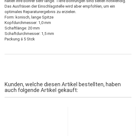
halten Ihre Bohrer sehr lange. Tiefe Bohrungen sind selten notwendig.
Das Ausfräsen der Einschlagstelle wird aber empfohlen, um ein
optimales Reparaturergebnis zu erzielen.
Form: konisch, lange Spitze
Kopfdurchmesser: 1,0 mm
Schaftlänge: 20 mm
Schaftdurchmesser: 1,5 mm
Packung á 5 Stck
Kunden, welche diesen Artikel bestellten, haben
auch folgende Artikel gekauft: