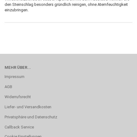
den Steinschlag besonders gründlich reinigen, ohne Atemfeuchtigkeit
einzubringen.
MEHR ÜBER...
Impressum
AGB
Widerrufsrecht
Liefer- und Versandkosten
Privatsphäre und Datenschutz
Callback Service
Cookie Einstellungen