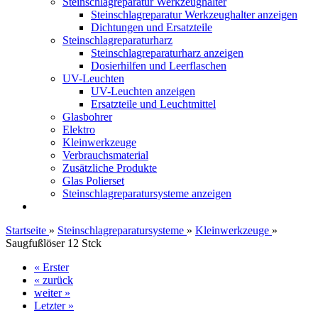
Steinschlagreparatur Werkzeughalter
Steinschlagreparatur Werkzeughalter anzeigen
Dichtungen und Ersatzteile
Steinschlagreparaturharz
Steinschlagreparaturharz anzeigen
Dosierhilfen und Leerflaschen
UV-Leuchten
UV-Leuchten anzeigen
Ersatzteile und Leuchtmittel
Glasbohrer
Elektro
Kleinwerkzeuge
Verbrauchsmaterial
Zusätzliche Produkte
Glas Polierset
Steinschlagreparatursysteme anzeigen
Startseite
»
Steinschlagreparatursysteme
»
Kleinwerkzeuge
»
Saugfußlöser 12 Stck
« Erster
« zurück
weiter »
Letzter »