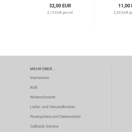
32,00 EUR
11,00
2,13 EUR pro ml
2,20 EUR p
MEHR ÜBER...
Impressum
AGB
Widerrufsrecht
Liefer- und Versandkosten
Privatsphäre und Datenschutz
Callback Service