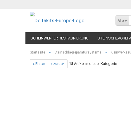
Alle
SCHEINWERFER RESTAURIERUNG
STEINSCHLAGREP
»
»
Startseite
Steinschlagreparatursysteme
Kleinwerkze
« Erster
« zurück
18
Artikel in dieser Kategorie