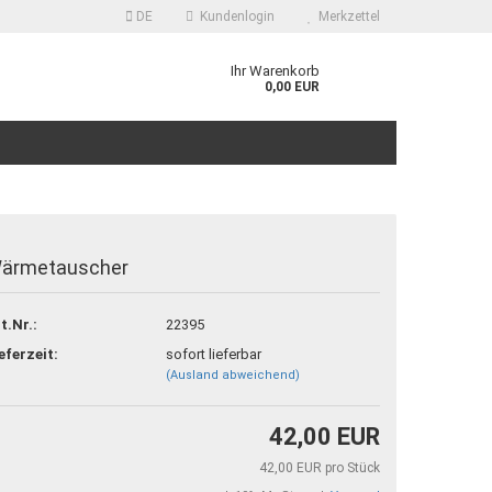
DE
Kundenlogin
Merkzettel
Ihr Warenkorb
0,00 EUR
ärmetauscher
 erstellen
t.Nr.:
22395
ort vergessen?
eferzeit:
sofort lieferbar
(Ausland abweichend)
42,00 EUR
42,00 EUR pro Stück