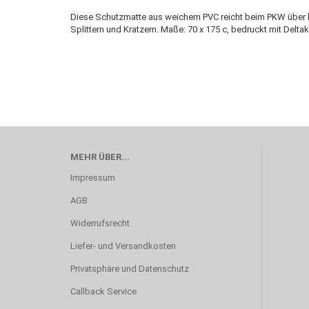
Diese Schutzmatte aus weichem PVC reicht beim PKW über b
Splittern und Kratzern. Maße: 70 x 175 c, bedruckt mit Delta
MEHR ÜBER...
Impressum
AGB
Widerrufsrecht
Liefer- und Versandkosten
Privatsphäre und Datenschutz
Callback Service