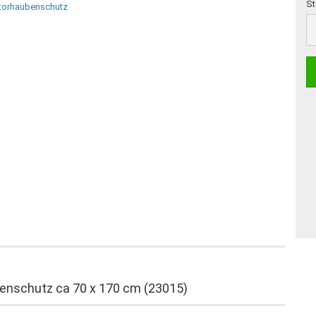
St
St
benschutz ca 70 x 170 cm (23015)