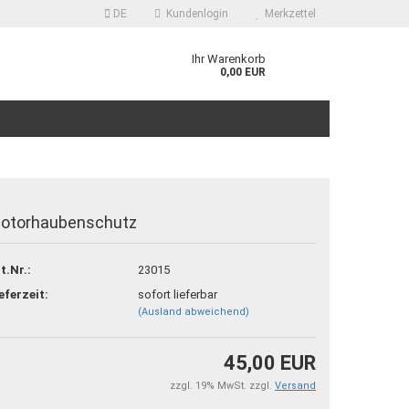
DE
Kundenlogin
Merkzettel
Ihr Warenkorb
0,00 EUR
otorhaubenschutz
 erstellen
t.Nr.:
23015
ort vergessen?
eferzeit:
sofort lieferbar
(Ausland abweichend)
45,00 EUR
zzgl. 19% MwSt. zzgl.
Versand