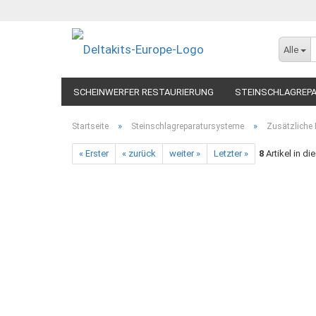
Alle
SCHEINWERFER RESTAURIERUNG
STEINSCHLAGREP
»
»
Startseite
Steinschlagreparatursysteme
Zusätzliche 
« Erster
« zurück
weiter »
Letzter »
8
Artikel in di