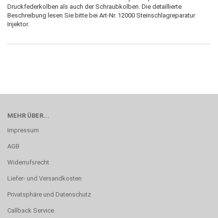
Druckfederkolben als auch der Schraubkolben. Die detaillierte
Beschreibung lesen Sie bitte bei Art-Nr. 12000 Steinschlagreparatur
Injektor.
MEHR ÜBER...
Impressum
AGB
Widerrufsrecht
Liefer- und Versandkosten
Privatsphäre und Datenschutz
Callback Service